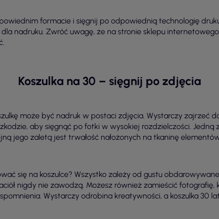
dpowiednim formacie i sięgnij po odpowiednią technologię druku
o dla nadruku. Zwróć uwagę, że na stronie sklepu internetoweg
ć.
Koszulka na 30 – sięgnij po zdjęcia
ulkę może być nadruk w postaci zdjęcia. Wystarczy zajrzeć do
szkodzie, aby sięgnąć po fotki w wysokiej rozdzielczości. Jedną
lejną jego zaletą jest trwałość nałożonych na tkaninę elementów
ować się na koszulce? Wszystko zależy od gustu obdarowywanej
iół nigdy nie zawodzą. Możesz również zamieścić fotografię, kt
wspomnienia. Wystarczy odrobina kreatywności, a koszulka 30 