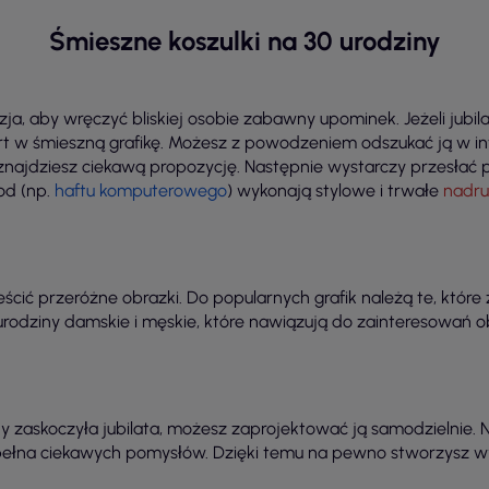
Śmieszne koszulki na 30 urodziny
zja, aby wręczyć bliskiej osobie zabawny upominek. Jeżeli jubi
t w śmieszną grafikę. Możesz z powodzeniem odszukać ją w in
najdziesz ciekawą propozycję. Następnie wystarczy przesłać pr
od (np.
haftu komputerowego
) wykonają stylowe i trwałe
nadru
cić przeróżne obrazki. Do popularnych grafik należą te, które 
0 urodziny damskie i męskie, które nawiązują do zainteresowań
iny zaskoczyła jubilata, możesz zaprojektować ją samodzielnie.
pełna ciekawych pomysłów. Dzięki temu na pewno stworzysz 