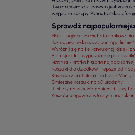
Wysoka jakość nadruków, indywidualne p
Twoim celem zakupowym jest koszulka 
wygodne zakupy. Ponadto sklep oferuje
Sprawdź najpopularniejsz
Haft – najstarsza metoda znakowania
Jak odzież reklamowa pomaga firmie?
Wyróżnij się na tle konkurencji dzięki
Profesjonalne wyposażenie pracownikó
Nadruki - krótka historia najpopularn
Koszulki dla dziadków - lepsze od tra
Koszulka z nadrukiem na Dzień Mamy i n
Śmieszne koszulki na 60 urodziny
T-shirty na wieczór panieński - czy 
Koszulki biegowe z własnym nadrukiem