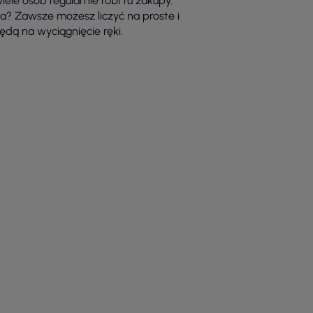
ele osób regularnie robi tu zakupy.
a? Zawsze możesz liczyć na proste i
dą na wyciągnięcie ręki.