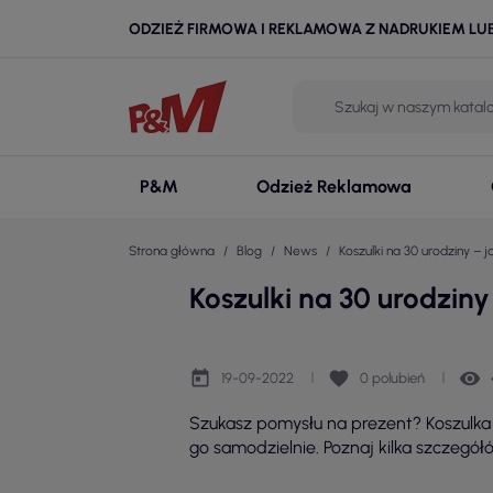
ODZIEŻ FIRMOWA I REKLAMOWA Z NADRUKIEM LU
P&M
Odzież Reklamowa
Strona główna
Blog
News
Koszulki na 30 urodziny –
Koszulki na 30 urodzin
today
favorite
remove_red_eye
19-09-2022
0
polubień
Szukasz pomysłu na prezent? Koszulka 
go samodzielnie. Poznaj kilka szczegółó