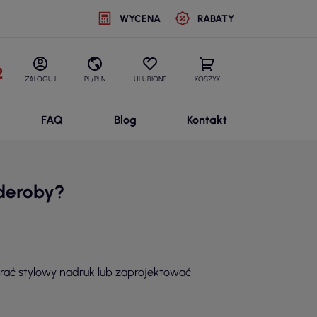
WYCENA
RABATY
2
ZALOGUJ
PL/PLN
ULUBIONE
KOSZYK
FAQ
Blog
Kontakt
rderoby?
brać stylowy nadruk lub zaprojektować