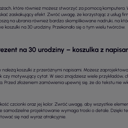
żach, które również możesz stworzyć za pomocą komputera. W
kać zaskakujący efekt. Zwróć uwagę, że korzystając z usług fir
szą na ubrania również bardzo skomplikowane nadruki, na który
 koszulki na 30 urodziny. Przekonało się o tym wielu twórców.
rezent na 30 urodziny – koszulka z napisa
należą koszulki z przeróżnymi napisami. Możesz zaprojektować 
k czy motywujący cytat. W sieci znajdziesz wiele przykładów
ata. Przed złożeniem zamówienia upewnij się, że do tekstu nie w
ć czcionki oraz jej kolor. Zwróć uwagę, aby wszystkie elemen
samodzielne projektowanie wymaga troski o detale. Dzięki tem
ować się nad wyraz atrakcyjnie.