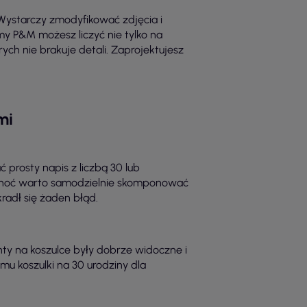
ystarczy zmodyfikować zdjęcia i
my P&M możesz liczyć nie tylko na
ch nie brakuje detali. Zaprojektujesz
mi
prosty napis z liczbą 30 lub
, choć warto samodzielnie skomponować
kradł się żaden błąd.
ty na koszulce były dobrze widoczne i
u koszulki na 30 urodziny dla