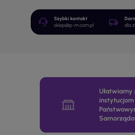
Szybki kontakt
Dar
sklep@p-m.com.pl
dla 
Ułatwiamy 
instytucjom
Państwowy
Samorząd