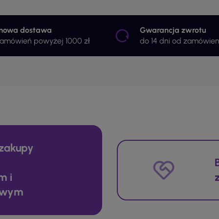
mowa dostawa
Gwarancja zwrotu
zamówień powyżej 1000 zł
do 14 dni od zamówien
zakupy
m i
owym