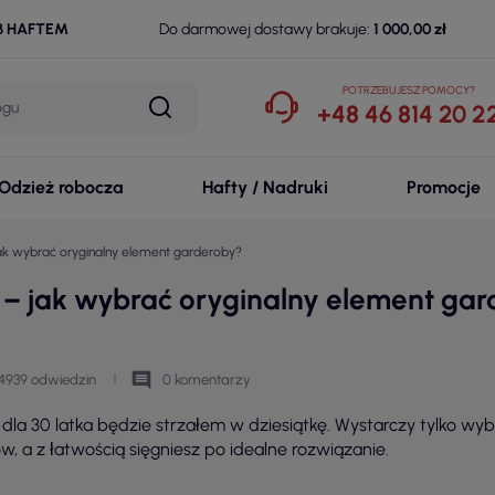
B HAFTEM
Do darmowej dostawy brakuje:
1 000,00 zł
POTRZEBUJESZ POMOCY?
+48 46 814 20 2
Odzież robocza
Hafty / Nadruki
Promocje
 jak wybrać oryginalny element garderoby?
y – jak wybrać oryginalny element ga
comment
4939 odwiedzin
0 komentarzy
dla 30 latka będzie strzałem w dziesiątkę. Wystarczy tylko wy
w, a z łatwością sięgniesz po idealne rozwiązanie.