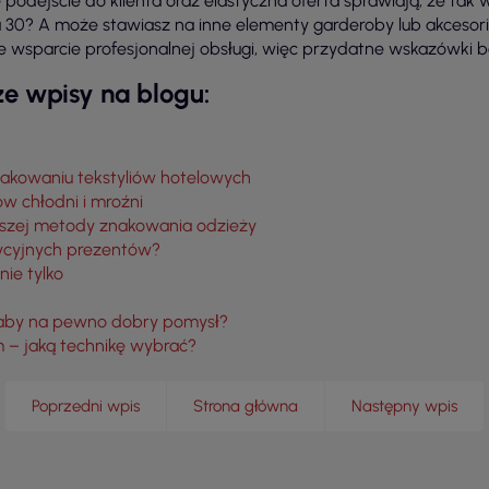
odejście do klienta oraz elastyczna oferta sprawiają, że tak wi
30? A może stawiasz na inne elementy garderoby lub akcesori
 wsparcie profesjonalnej obsługi, więc przydatne wskazówki bę
e wpisy na blogu:
 znakowaniu tekstyliów hotelowych
w chłodni i mroźni
iejszej metody znakowania odzieży
dycyjnych prezentów?
ie tylko
to aby na pewno dobry pomysł?
 – jaką technikę wybrać?
Poprzedni wpis
Strona główna
Następny wpis