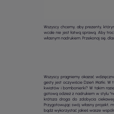
Wszyscy chcemy, aby prezenty, któr
wcale nie jest łatwą sprawą. Aby tro
własnym nadrukiem. Przekonaj się, dla
Wszyscy pragniemy okazać wdzięczno
gesty jest oczywiście Dzień Matki. W
kwiatów i bombonierki? W takim razie
gotową odzież z nadrukiem w stylu “na
krótsza droga do zdobycia ciekawego
Przygotowując swój własny projekt, mo
bądź wykorzystać jakieś wasze wspól