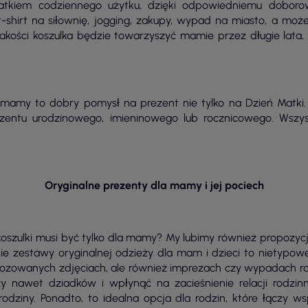
tkiem codziennego użytku, dzięki odpowiedniemu doborowi
shirt na siłownię, jogging, zakupy, wypad na miasto, a moż
jakości koszulka będzie towarzyszyć mamie przez długie lata
mamy to dobry pomysł na prezent nie tylko na Dzień Matki. 
zentu urodzinowego, imieninowego lub rocznicowego. Wszys
Oryginalne prezenty dla mamy i jej pociech
koszulki musi być tylko dla mamy? My lubimy również propozycj
kie zestawy oryginalnej odzieży dla mam i dzieci to nietypowe
ozowanych zdjęciach, ale również imprezach czy wypadach ro
y nawet dziadków i wpłynąć na zacieśnienie relacji rodzin
odziny. Ponadto, to idealna opcja dla rodzin, które łączy 