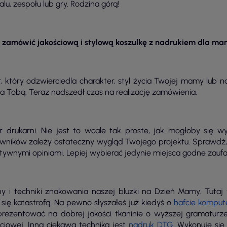
lu, zespołu lub gry. Rodzina górą!
 zamówić jakościową i stylową koszulkę z nadrukiem dla m
r, który odzwierciedla charakter, styl życia Twojej mamy lub
 za Tobą. Teraz nadszedł czas na realizację zamówienia.
rukarni. Nie jest to wcale tak proste, jak mogłoby się wy
wników zależy ostateczny wygląd Twojego projektu. Sprawd
zytywnymi opiniami. Lepiej wybierać jedynie miejsca godne zaufa
y i techniki znakowania naszej bluzki na Dzień Mamy. Tutaj
ię katastrofą. Na pewno słyszałeś już kiedyś o
hafcie kompu
ę prezentować na dobrej jakości tkaninie o wyższej gramatu
ściowej. Inną ciekawą techniką jest
nadruk DTG
. Wykonuje się