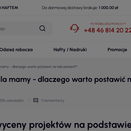
B HAFTEM
Do darmowej dostawy brakuje:
1 000,00 zł
POTRZEBUJESZ POMOCY?
+48 46 814 20 2
Odzież robocza
Hafty / Nadruki
Promocje
 mamy - dlaczego warto postawić na taki prezent?
dla mamy - dlaczego warto postawić n
comment
5116 odwiedzin
0 komentarzy
ceny projektów na podstawie g