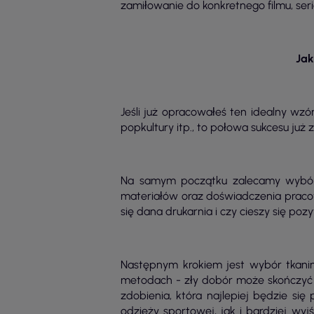
zamiłowanie do konkretnego filmu, seria
Jak
Jeśli już opracowałeś ten idealny wzó
popkultury itp., to połowa sukcesu już
Na samym początku zalecamy wybór d
materiałów oraz doświadczenia praco
się dana drukarnia i czy cieszy się po
Następnym krokiem jest wybór tkanin
metodach - zły dobór może skończyć s
zdobienia, która najlepiej będzie si
odzieży sportowej, jak i bardziej wyj