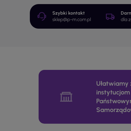
Szybki kontakt
Dar
sklep@p-m.com.pl
dla 
Ułatwiamy 
instytucjom
Państwowy
Samorząd