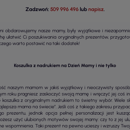
Zadzwoń:
509 996 496
lub
napisz
.
ymi obdarowujemy nasze mamy, były wyjątkowe i niezapomni
chę ułatwić Ci poszukiwania oryginalnych prezentów, przygoto
czego warto postawić na taki dodatek!
Koszulka z nadrukiem na Dzień Mamy i nie tylko
ść naszym mamom w jakiś wyjątkowy i nieoczywisty sposób.
 tym roku pragniesz zaskoczyć swoją mamę i wręczyć jej coś 
 koszulka z oryginalnym nadrukiem to świetny wybór. Wiele 
jlepsza mama na świecie”. Jeśli coś z takiego zakresu przypa
 prezentu, jednak opcja pełnej personalizacji jest kuszą
żesz użyć ulubionych motywów swojej mamy: czy to z jej ulubio
ne wspomnienia. Taki prezent na pewno ucieszy i wzruszy Two