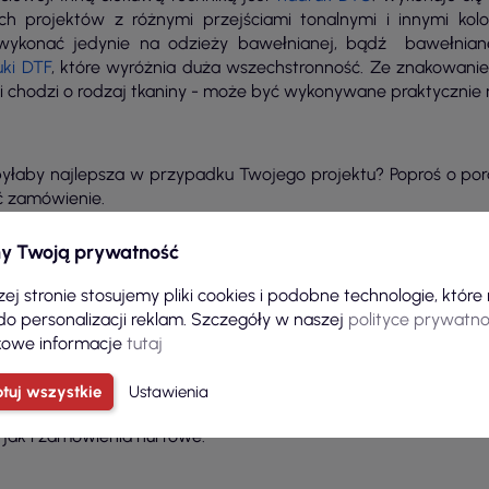
 projektów z różnymi przejściami tonalnymi i innymi kolo
wykonać jedynie na odzieży bawełnianej, bądź
bawełnian
uki
DTF
, które wyróżnia duża wszechstronność. Ze znakowan
śli chodzi o rodzaj tkaniny - może być wykonywane praktycznie
yłaby najlepsza w przypadku Twojego projektu? Poproś o por
ć zamówienie.
y Twoją prywatność
Koszulki z nadrukiem dla mamy od P&M
ej stronie stosujemy pliki cookies i podobne technologie, któr
do personalizacji reklam. Szczegóły w naszej
polityce prywatno
owe informacje
tutaj
nt? W P&M wykonamy dla Ciebie nawet bardzo skomplikowany p
aśnie dlatego zawsze możesz liczyć na nasze porady i pomoc. Wy
tuj wszystkie
Ustawienia
 związane z doborem techniki znakowania i innymi aspekt
 jak i zamówienia hurtowe.