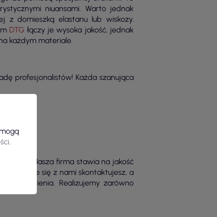
rystycznymi niuansami. Warto jednak
ej z domieszką elastanu lub wiskozy.
iem
DTG
łączy je wysoka jakość, jednak
 na każdym materiale.
adę profesjonalistów! Każda szanująca
e mogą
ści
.
rojekt! Nasza firma stawia na jakość
starczy, że się z nami skontaktujesz, a
ami zamówienia. Realizujemy zarówno