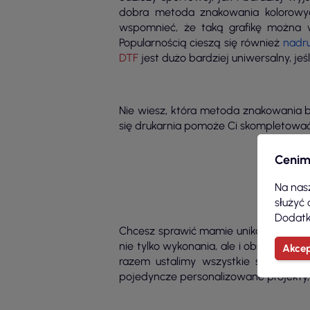
dobra metoda znakowania kolorowych
wspomnieć, że taką grafikę można 
Popularnością cieszą się również
nadr
DTF
jest dużo bardziej uniwersalny, je
Nie wiesz, która metoda znakowania b
się drukarnia pomoże Ci skompletowa
Cenim
Na nasz
służyć 
Dodatk
Chcesz sprawić mamie unikalny preze
nie tylko wykonania, ale i obsługi. Wł
Akcep
razem ustalimy wszystkie szczegóły
pojedyncze personalizowane projekty,