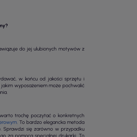
amy?
 nawiązuje do jej ulubionych motywów z
dawać, w końcu od jakości sprzętu i
ź, jakim wyposażeniem może pochwalić
nia.
 warto trochę poczytać o konkretnych
terowym
. To bardzo elegancka metoda
rze. Sprawdzi się zarówno w przypadku
 go za pomocą specjalnej drukarki. To