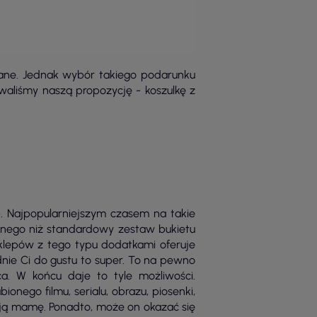
ane. Jednak wybór takiego podarunku
waliśmy naszą propozycję - koszulkę z
 Najpopularniejszym czasem na takie
innego niż standardowy zestaw bukietu
sklepów z tego typu dodatkami oferuje
dnie Ci do gustu to super. To na pewno
ca. W końcu daje to tyle możliwości.
nego filmu, serialu, obrazu, piosenki,
ją mamę. Ponadto, może on okazać się