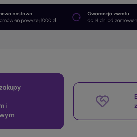
mowa dostawa
Gwarancja zwrotu
zamówień powyżej 1000 zł
do 14 dni od zamówien
zakupy
m i
owym