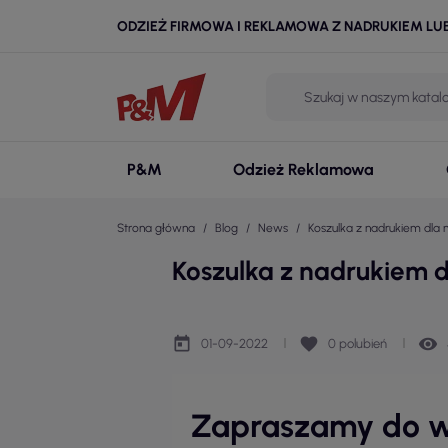
ODZIEŻ FIRMOWA I REKLAMOWA Z NADRUKIEM LU
P&M
Odzież Reklamowa
Strona główna
Blog
News
Koszulka z nadrukiem dla
Koszulka z nadrukiem 
today
favorite
remove_red_eye
01-09-2022
0
polubień
Zapraszamy do wy