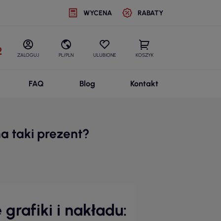
WYCENA
RABATY
2
ZALOGUJ
PL/PLN
ULUBIONE
KOSZYK
FAQ
Blog
Kontakt
a taki prezent?
rafiki i nakładu: