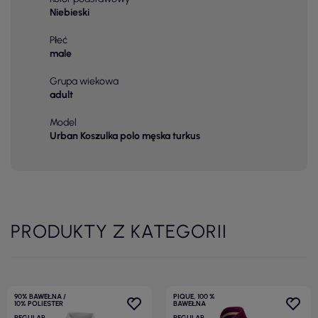
Niebieski
Płeć
male
Grupa wiekowa
adult
Model
Urban Koszulka polo męska turkus
PRODUKTY Z KATEGORII
90% BAWEŁNA /
PIQUE, 100 %
10% POLIESTER
BAWEŁNA
REGULAR
REGULAR