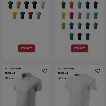
ZOBACZ
ZOBACZ
100% BAWEŁNA
100% BAWEŁNA
REGULAR
REGULAR
180 G/M²
160 G/M²