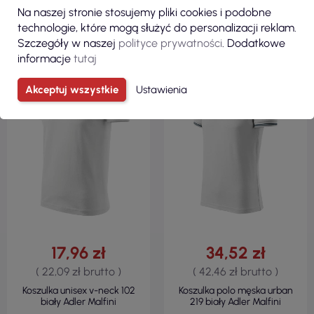
Na naszej stronie stosujemy pliki cookies i podobne
technologie, które mogą służyć do personalizacji reklam.
Szczegóły w naszej
polityce prywatności
. Dodatkowe
informacje
tutaj
100% BAWEŁNA
PIQUE, 65 %
BAWEŁNA / 35 %
REGULAR
POLIESTER
160 G/M²
REGULAR
Akceptuj wszystkie
Ustawienia
200 G/M²
17,96 zł
34,52 zł
( 22,09 zł brutto )
( 42,46 zł brutto )
Koszulka unisex v-neck 102
Koszulka polo męska urban
biały Adler Malfini
219 biały Adler Malfini