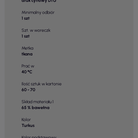
druk cyfrowy DTG
Minimalny odbiór
1 szt
Szt. w woreczk
1 szt
Metka
tkana
Prać w
40 °C
Ilość sztuk w kartonie
60 - 70
Skład materiału 1
65 % bawełna
Kolor
Turkus
Kolor podstawowy