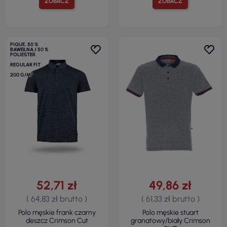
ZOBACZ
ZOBACZ
PIQUE, 50 %
BAWEŁNA / 50 %
POLIESTER
REGULAR FIT
200 G/M²
52,71 zł
49,86 zł
( 64,83 zł brutto )
( 61,33 zł brutto )
Polo męskie frank czarny
Polo męskie stuart
deszcz Crimson Cut
granatowy/biały Crimson