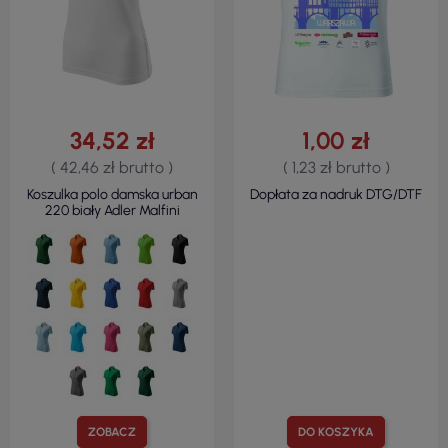
34,52 zł
1,00 zł
( 42,46 zł brutto )
( 1,23 zł brutto )
Koszulka polo damska urban
Dopłata za nadruk DTG/DTF
220 biały Adler Malfini
ZOBACZ
DO KOSZYKA