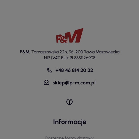
P&M
,
Tomaszowska 22h
,
96-200 Rawa Mazowiecka
NIP (VAT EU): PL8351126908
+48 46 814 20 22
sklep@p-m.com.pl
Informacje
Dostępne formy dostawy