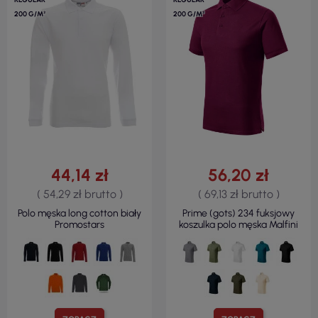
200 G/M²
200 G/M²
44,14 zł
56,20 zł
( 54,29 zł brutto )
( 69,13 zł brutto )
Polo męska long cotton biały
Prime (gots) 234 fuksjowy
Promostars
koszulka polo męska Malfini