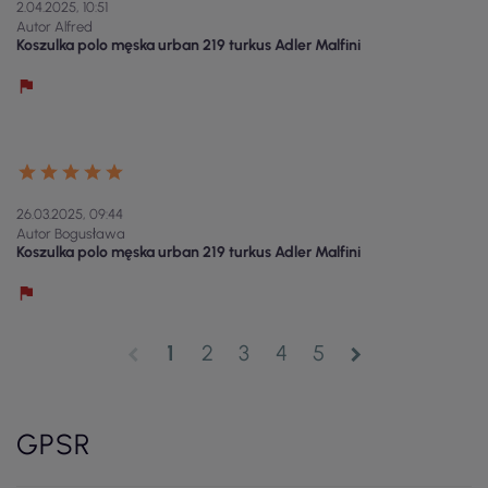
2.04.2025, 10:51
Autor Alfred
Koszulka polo męska urban 219 turkus Adler Malfini
26.03.2025, 09:44
Autor Bogusława
Koszulka polo męska urban 219 turkus Adler Malfini
1
2
3
4
5
chevron_left
chevron_right
GPSR