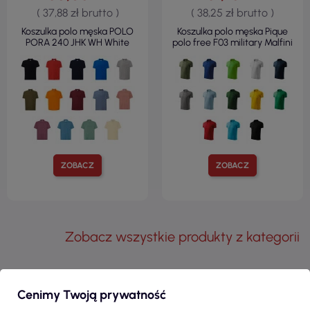
( 37,88 zł brutto )
( 38,25 zł brutto )
Koszulka polo męska POLO
Koszulka polo męska Pique
PORA 240 JHK WH White
polo free F03 military Malfini
ZOBACZ
ZOBACZ
Zobacz wszystkie produkty z kategorii
KLIENCI, KTÓRZY ZAKUPILI TEN
Cenimy Twoją prywatność
PRODUKT, KUPILI RÓWNIEŻ: