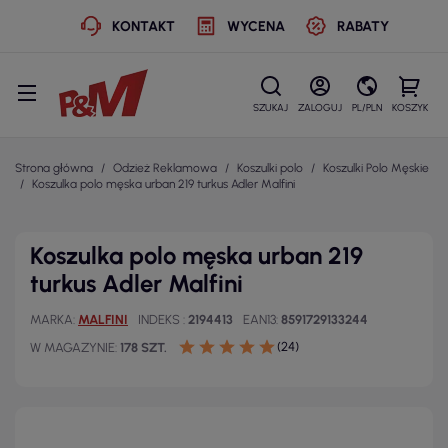
KONTAKT
WYCENA
RABATY
SZUKAJ
ZALOGUJ
PL/PLN
KOSZYK
Strona główna
Odzież Reklamowa
Koszulki polo
Koszulki Polo Męskie
Koszulka polo męska urban 219 turkus Adler Malfini
Koszulka polo męska urban 219
turkus Adler Malfini
MARKA
MALFINI
INDEKS
2194413
EAN13
8591729133244
(24)
W MAGAZYNIE
178 SZT.