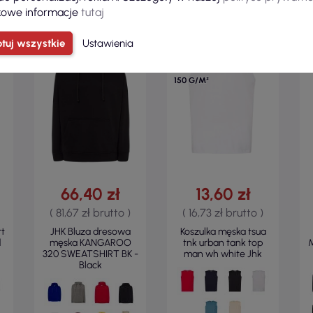
owe informacje
tutaj
100%
tuj wszystkie
Ustawienia
BAWEŁNA
REGULAR
150 G/M²
66,40 zł
13,60 zł
( 81,67 zł brutto )
( 16,73 zł brutto )
rt
JHK Bluza dresowa
Koszulka męska tsua
d
męska KANGAROO
tnk urban tank top
M
320 SWEATSHIRT BK -
man wh white Jhk
Black