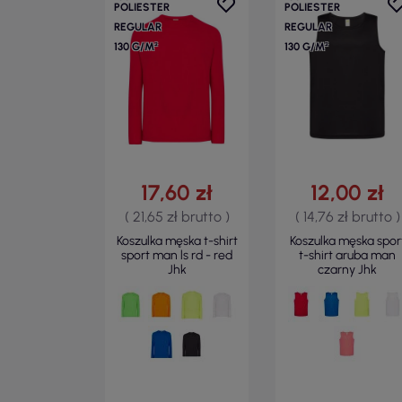
POLIESTER
POLIESTER
REGULAR
REGULAR
130 G/M²
130 G/M²
17,60 zł
12,00 zł
( 21,65 zł brutto )
( 14,76 zł brutto )
Koszulka męska t-shirt
Koszulka męska spor
sport man ls rd - red
t-shirt aruba man
Jhk
czarny Jhk