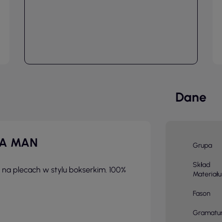
Dane
BA MAN
Grupa
Skład
 na plecach w stylu bokserkim. 100%
Materiału
Fason
Gramatu