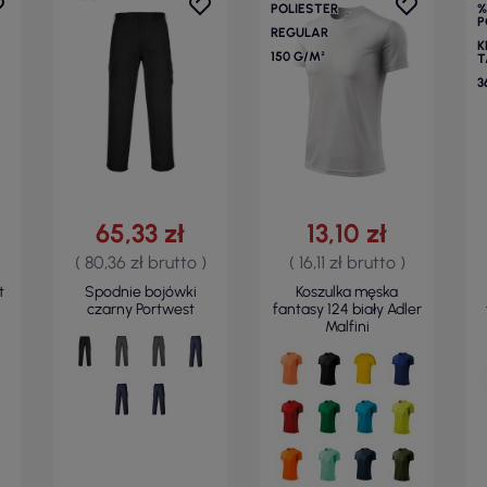
POLIESTER
%
P
REGULAR
K
150 G/M²
T
3
65,33 zł
13,10 zł
( 80,36 zł brutto )
( 16,11 zł brutto )
t
Spodnie bojówki
Koszulka męska
czarny Portwest
fantasy 124 biały Adler
Malfini