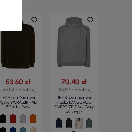
53,60 zł
70,40 zł
( 65,93 zł brutto )
( 86,59 zł brutto )
JHK Bluza Dresowa
JHK Bluza dresowa
ęska SWRA ZIP HALF
męska KANGOROO
ZIP KH - Khaki
OVERSIZE GM - Grey
Melange