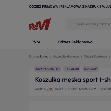
ODZIEŻ FIRMOWA I REKLAMOWA Z NADRUKIEM LU
P&M
Odzież Reklamowa
Strona główna
Odzież Reklamowa
Odzież Sportowa
100% POLIESTER
REGULAR
130 G/M²
Koszulka męska sport t-s
MARKA
JHK
INDEKS
SPORT ARBM RD M
EAN13
8