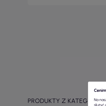
Cenim
PRODUKTY Z KATEGORII
Na nasz
służyć 