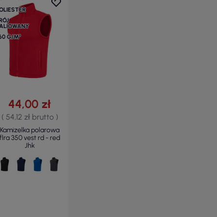
OLIESTER
RÓJ
ALIOWANY
60 G/M²
44,00 zł
( 54,12 zł brutto )
Kamizelka polarowa
flra 350 vest rd - red
Jhk