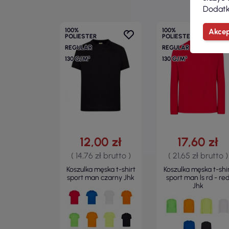
Dodatk
100%
100%
Akcep
POLIESTER
POLIESTER
REGULAR
REGULAR
130 G/M²
130 G/M²
12,00 zł
17,60 zł
( 14,76 zł brutto )
( 21,65 zł brutto )
Koszulka męska t-shirt
Koszulka męska t-shi
sport man czarny Jhk
sport man ls rd - re
Jhk