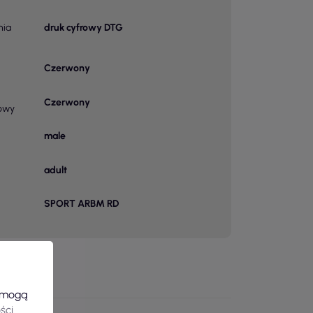
nia
druk cyfrowy DTG
Czerwony
Czerwony
owy
male
adult
SPORT ARBM RD
e mogą
ści
.