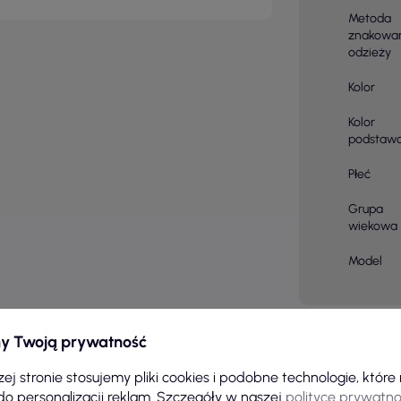
Metoda
znakowa
odzieży
Kolor
Kolor
podstaw
Płeć
Grupa
wiekowa
Model
y Twoją prywatność
ej stronie stosujemy pliki cookies i podobne technologie, któr
do personalizacji reklam. Szczegóły w naszej
polityce prywatno