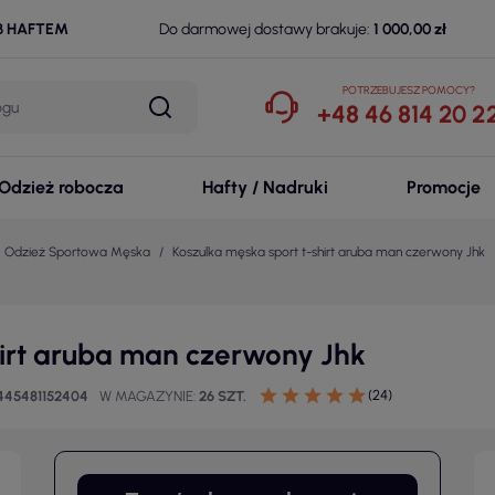
B HAFTEM
Do darmowej dostawy brakuje:
1 000,00 zł
POTRZEBUJESZ POMOCY?
+48 46 814 20 2
Odzież robocza
Hafty / Nadruki
Promocje
Odzież Sportowa Męska
Koszulka męska sport t-shirt aruba man czerwony Jhk
hirt aruba man czerwony Jhk
(24)
445481152404
W MAGAZYNIE
26 SZT.