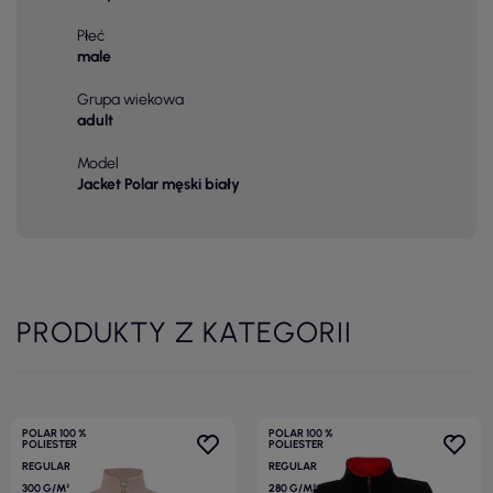
Płeć
male
Grupa wiekowa
adult
Model
Jacket Polar męski biały
PRODUKTY Z KATEGORII
POLAR 100 %
POLAR 100 %
POLIESTER
POLIESTER
REGULAR
REGULAR
300 G/M²
280 G/M²