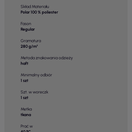
Skład Materiału
Polar 100 % poliester
Fason
Regular
Gramatura
280 g/m²
Metoda znakowania odzieży
haft
Minimalny odbiór
1 szt
Szt. w woreczk
1 szt
Metka
tkana
Prać w
40 °C