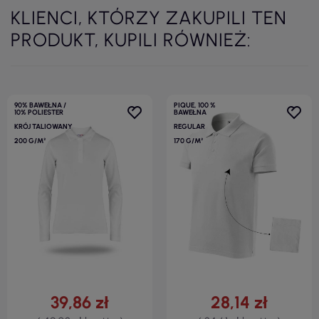
KLIENCI, KTÓRZY ZAKUPILI TEN
PRODUKT, KUPILI RÓWNIEŻ:
90% BAWEŁNA /
PIQUE, 100 %
10% POLIESTER
BAWEŁNA
KRÓJ TALIOWANY
REGULAR
200 G/M²
170 G/M²
39,86 zł
28,14 zł