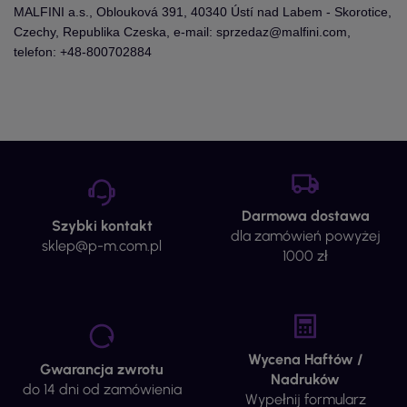
MALFINI a.s., Oblouková 391, 40340 Ústí nad Labem - Skorotice,
Czechy, Republika Czeska, e-mail: sprzedaz@malfini.com,
telefon: +48-800702884
Darmowa dostawa
Szybki kontakt
dla zamówień powyżej
sklep@p-m.com.pl
1000 zł
Wycena Haftów /
Gwarancja zwrotu
Nadruków
do 14 dni od zamówienia
Wypełnij formularz