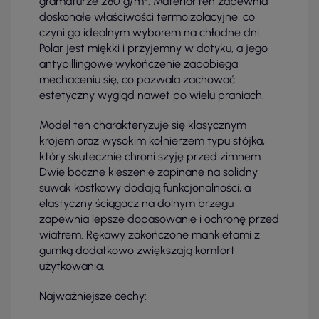
gramaturze 280 g/m². Materiał ten zapewnia
doskonałe właściwości termoizolacyjne, co
czyni go idealnym wyborem na chłodne dni.
Polar jest miękki i przyjemny w dotyku, a jego
antypillingowe wykończenie zapobiega
mechaceniu się, co pozwala zachować
estetyczny wygląd nawet po wielu praniach.
Model ten charakteryzuje się klasycznym
krojem oraz wysokim kołnierzem typu stójka,
który skutecznie chroni szyję przed zimnem.
Dwie boczne kieszenie zapinane na solidny
suwak kostkowy dodają funkcjonalności, a
elastyczny ściągacz na dolnym brzegu
zapewnia lepsze dopasowanie i ochronę przed
wiatrem. Rękawy zakończone mankietami z
gumką dodatkowo zwiększają komfort
użytkowania.
Najważniejsze cechy: