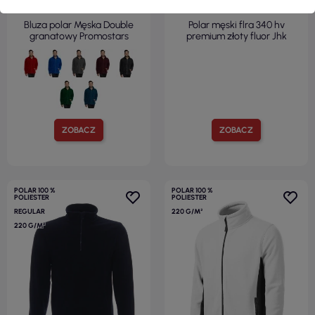
( 107,99 zł brutto )
( 105,78 zł brutto )
Bluza polar Męska Double
Polar męski flra 340 hv
granatowy Promostars
premium złoty fluor Jhk
ZOBACZ
ZOBACZ
POLAR 100 %
POLAR 100 %
POLIESTER
POLIESTER
REGULAR
220 G/M²
220 G/M²