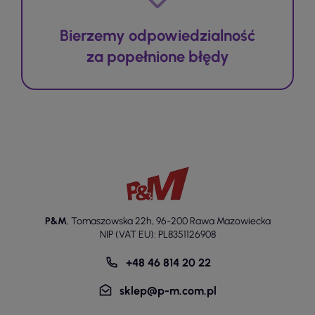
Bierzemy odpowiedzialność
za popełnione błędy
P&M
,
Tomaszowska 22h
,
96-200 Rawa Mazowiecka
NIP (VAT EU): PL8351126908
+48 46 814 20 22
sklep@p-m.com.pl