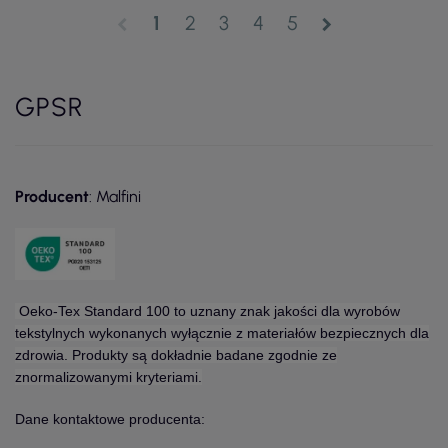
1
2
3
4
5
chevron_left
chevron_right
GPSR
Producent
: Malfini
Oeko-Tex Standard 100 to uznany znak jakości dla wyrobów
tekstylnych wykonanych wyłącznie z materiałów bezpiecznych dla
zdrowia. Produkty są dokładnie badane zgodnie ze
znormalizowanymi kryteriami.
Dane kontaktowe producenta: