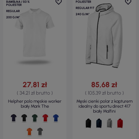
BAWEŁNA / 50 %
POLIESTER
POLIESTER
REGULAR FIT
REGULAR
240 G/M²
200 G/M²
27,81 zł
85,68 zł
( 34,21 zł brutto )
( 105,39 zł brutto )
Helpher polo męskie worker
Męski cienki polar z kapturem
biały Mark The
idealny do sportu direct 417
biały Malfini