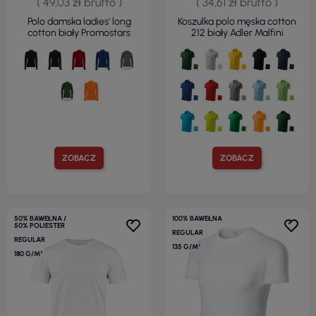
( 49,03 zł brutto )
( 34,61 zł brutto )
Polo damska ladies' long
Koszulka polo męska cotton
cotton biały Promostars
212 biały Adler Malfini
ZOBACZ
ZOBACZ
50% BAWEŁNA /
100% BAWEŁNA
50% POLIESTER
REGULAR
REGULAR
135 G/M²
180 G/M²