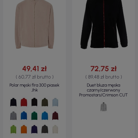
49,41 zł
72,75 zł
( 60,77 zł brutto )
( 89,48 zł brutto )
Polar męski flra 300 piasek
Duet bluza męska
Jhk
czarny/czerwony
Promostars/Crimson CUT