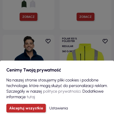
ZOBACZ
ZOBACZ
POLAR 100 %
POLIESTER
REGULAR
360 G/M²
Cenimy Twoją prywatność
Na naszej stronie stosujemy pliki cookies i podobne
technologie, które mogą służyć do personalizacji reklam.
Szczegóły w naszej
polityce prywatności
. Dodatkowe
informacje
tutaj
87,80 zł
86,00 zł
Akceptuj wszystkie
Ustawienia