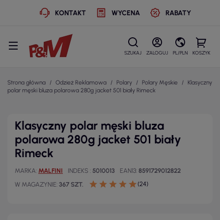
KONTAKT
WYCENA
RABATY
SZUKAJ
ZALOGUJ
PL/PLN
KOSZYK
Strona główna
Odzież Reklamowa
Polary
Polary Męskie
Klasyczny
polar męski bluza polarowa 280g jacket 501 biały Rimeck
Klasyczny polar męski bluza
polarowa 280g jacket 501 biały
Rimeck
MARKA
MALFINI
INDEKS
5010013
EAN13
8591729012822
(24)
W MAGAZYNIE
367 SZT.