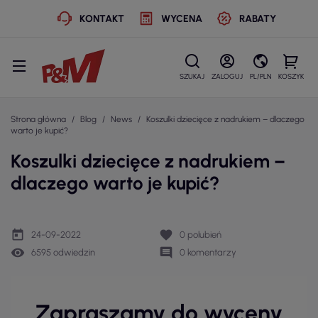
KONTAKT
WYCENA
RABATY
SZUKAJ
ZALOGUJ
PL/PLN
KOSZYK
Strona główna
Blog
News
Koszulki dziecięce z nadrukiem – dlaczego
warto je kupić?
Koszulki dziecięce z nadrukiem –
dlaczego warto je kupić?
today
favorite
24-09-2022
0
polubień
remove_red_eye
comment
6595 odwiedzin
0 komentarzy
Zapraszamy do wyceny