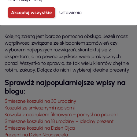
jak wiele koszulek zamawiasz, możesz liczyć, że paczka
Akceptuj wszystkie
Ustawienia
szybko dotrze pod Twoje drzwi.
Kolejną zaletą jest bardzo pomocna obsługa. Jeżeli masz
wątpliwości związane ze składaniem zamówień czy
wyborem najlepszych rozwiązań, skontaktuj się z
ekspertami, a na pewno uzyskasz wiele praktycznych
porad. Wszystko to sprawia, że tak wielu klientów chętnie
robi tu zakupy. Dołącz do nich i wybieraj idealne prezenty.
Sprawdź najpopularniejsze wpisy na
blogu:
Śmieszne koszulki na 30 urodziny
Koszulki ze śmiesznymi napisami
Koszulki z nadrukiem filmowym – pomysł na prezent
Śmieszne koszulki na 18 urodziny – idealny prezent
Śmieszne koszulki na Dzień Ojca
Prezent na Dzień Nauczyciela