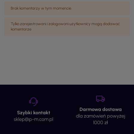
Brak komentarzy w tym momencie.
Tylko zarejestrowani i zalogowani użytkownicy mogą dodawać
komentarze
Darmowa dostawa
Szybki kontakt
dla zamówień powyżej
sklep@p-m.com.pl
1000 zł