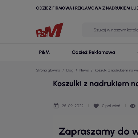
ODZIEŻ FIRMOWA I REKLAMOWA Z NADRUKIEM LU
P&M
Odzież Reklamowa
Strona główna
Blog
News
Koszulki z nadrukiem na w
Koszulki z nadrukiem n
today
favorite
remove_red_eye
25-09-2022
0
polubień
Zapraszamy do wy