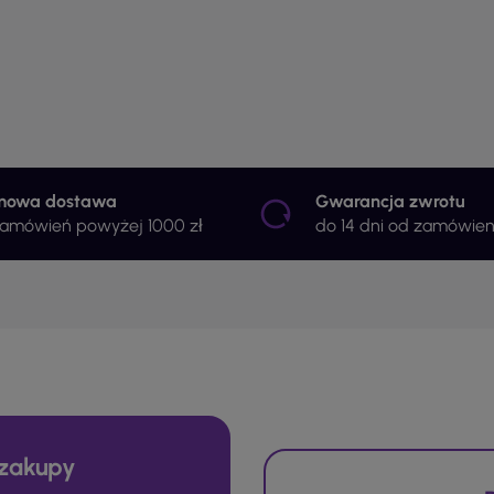
mowa dostawa
Gwarancja zwrotu
zamówień powyżej 1000 zł
do 14 dni od zamówien
zakupy