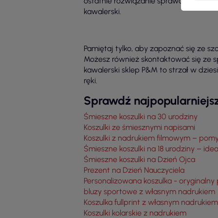
ostatnie rozwiązanie sprawdzi się wśró
kawalerski.
Pamiętaj tylko, aby zapoznać się ze sz
Możesz również skontaktować się ze spe
kawalerski sklep P&M to strzał w dzie
ręki.
Sprawdź najpopularniejsz
Śmieszne koszulki na 30 urodziny
Koszulki ze śmiesznymi napisami
Koszulki z nadrukiem filmowym – pomy
Śmieszne koszulki na 18 urodziny – ide
Śmieszne koszulki na Dzień Ojca
Prezent na Dzień Nauczyciela
Personalizowana koszulka - oryginalny
bluzy sportowe z własnym nadrukiem
Koszulka fullprint z własnym nadrukiem
Koszulki kolarskie z nadrukiem