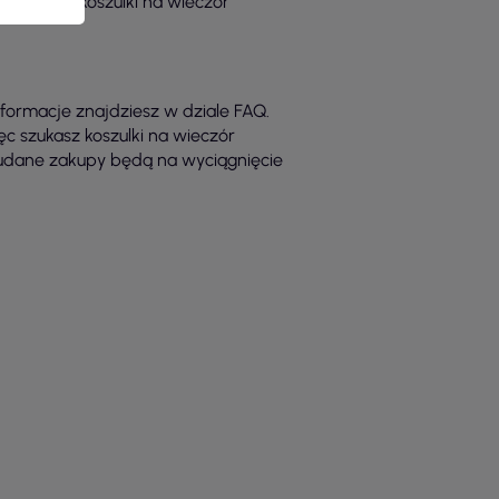
ić do niej koszulki na wieczór
nformacje znajdziesz w dziale FAQ.
ęc szukasz koszulki na wieczór
a udane zakupy będą na wyciągnięcie