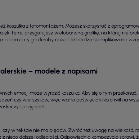
eż koszulka z fotomontażem. Możesz skorzystać z oprogramowa
ięki temu przygotujesz wielobarwną grafikę, na której nie braku
ą na elementy garderoby nawet te bardzo skomplikowane wzory
alerskie – modele z napisami
wnych emocji może wyrazić koszulka. Aby się o tym przekonać, m
eń czy wierszyków, więc warto poświęcić kilka chwil na wysz
askoczyć przyjaciół.
 czy w tekście nie ma błędów. Zwróć też uwagę na wielkość, rozm
 nieco dalszej odległości. Odpowiednia kompozycja sprawi, że