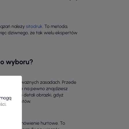
wiązań należy
sitodruk
. To metoda,
 więc dziwnego, że tak wielu ekspertów
go wyboru?
ętać o kilku ważnych zasadach. Przede
tak wiele, że na pewno znajdziesz
ć po pełne detali obrazki, gdyż
e mogą
 wielu klientów.
ści
.
że złożyć zamówienie hurtowe. To