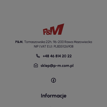
P&M
,
Tomaszowska 22h
,
96-200 Rawa Mazowiecka
NIP (VAT EU): PL8351126908
+48 46 814 20 22
sklep@p-m.com.pl
Informacje