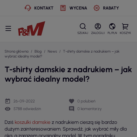
KONTAKT
WYCENA
RABATY
SZUKAJ
ZALOGUJ
PL/PLN
KOSZYK
Strona główna
Blog
News
T-shirty damskie z nadrukiem – jak
wybrać idealny model?
T-shirty damskie z nadrukiem – jak
wybrać idealny model?
today
favorite
26-09-2022
0
polubień
remove_red_eye
comment
5788 odwiedzin
0 komentarzy
Dziś
koszulki damskie
z nadrukiem cieszą się bardzo
dużym zainteresowaniem. Sprawdź, jak wybrać miły dla
oka, a zarazem oryginalny model. W tym poradniku