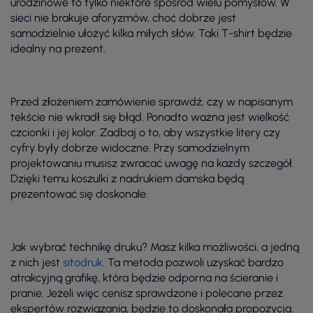
urodzinowe to tylko niektóre spośród wielu pomysłów. W
sieci nie brakuje aforyzmów, choć dobrze jest
samodzielnie ułożyć kilka miłych słów. Taki T-shirt będzie
idealny na prezent.
Przed złożeniem zamówienie sprawdź, czy w napisanym
tekście nie wkradł się błąd. Ponadto ważna jest wielkość
czcionki i jej kolor. Zadbaj o to, aby wszystkie litery czy
cyfry były dobrze widoczne. Przy samodzielnym
projektowaniu musisz zwracać uwagę na każdy szczegół.
Dzięki temu koszulki z nadrukiem damska będą
prezentować się doskonale.
Jak wybrać technikę druku? Masz kilka możliwości, a jedną
z nich jest
sitodruk
. Ta metoda pozwoli uzyskać bardzo
atrakcyjną grafikę, która będzie odporna na ścieranie i
pranie. Jeżeli więc cenisz sprawdzone i polecane przez
ekspertów rozwiązania, będzie to doskonała propozycja.