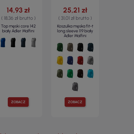
14,93 zł
25,21 zł
( 18,36 zł brutto )
( 31,01 zł brutto )
Top męski core 142
Koszulka męska fit-t
biały Adler Malfini
long sleeve 119 biały
Adler Malfini
ZOBACZ
ZOBACZ