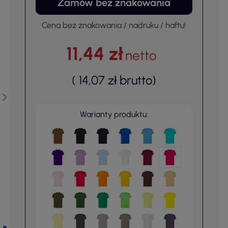
Zamów bez znakowania
Cena bez znakowania / nadruku / haftu!
11,44 zł
netto
(
14,07 zł
brutto
)
Warianty produktu: