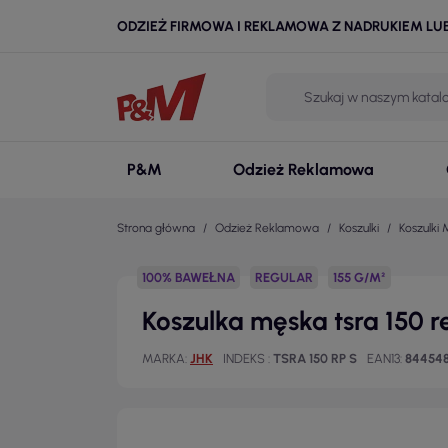
ODZIEŻ FIRMOWA I REKLAMOWA Z NADRUKIEM LU
P&M
Odzież Reklamowa
Strona główna
Odzież Reklamowa
Koszulki
Koszulki 
100% BAWEŁNA
REGULAR
155 G/M²
Koszulka męska tsra 150 re
MARKA
JHK
INDEKS
TSRA 150 RP S
EAN13
844548