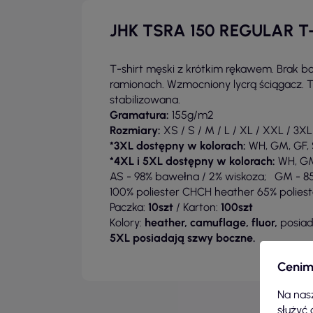
JHK TSRA 150 REGULAR T
T-shirt męski z krótkim rękawem. Brak 
ramionach. Wzmocniony lycrą ściągacz.
stabilizowana.
Gramatura:
155g/m2
Rozmiary:
XS / S / M / L / XL / XXL / 3X
*3XL dostępny w kolorach:
WH, GM, GF, S
*4XL i 5XL dostępny w kolorach:
WH, GM,
AS - 98% bawełna / 2% wiskoza; GM - 85
100% poliester CHCH heather 65% polies
Paczka:
10szt
/ Karton:
100szt
Kolory:
heather, camuflage, fluor,
posia
5XL posiadają szwy boczne.
Cenim
Na nasz
służyć 