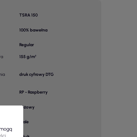
TSRA 150
100% bawełna
Regular
ra
155 g/m²
nia
druk cyfrowy DTG
RP - Raspberry
Różowy
owy
male
e mogą
ści
.
adult