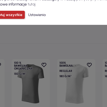
wiekowa
owe informacje
tutaj
Model
tuj wszystkie
Ustawienia
100 %
100%
1
BAWEŁNA
BAWEŁNA
B
ORGANICZNA
REGULAR
R
150 G/M²
180 G/M²
1