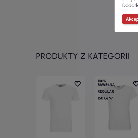
Dodatk
Akcep
PRODUKTY Z KATEGORII
100%
BAWEŁNA
REGULAR
150 G/M²