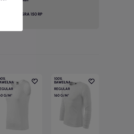
TSRA 150 RP
00%
100%
AWEŁNA
BAWEŁNA
EGULAR
REGULAR
60 G/M²
160 G/M²