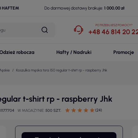
B HAFTEM
Do darmowej dostawy brakuje:
1 000,00 zł
POTRZEBUJESZ POMOCY?
+48 46 814 20 2
Odzież robocza
Hafty / Nadruki
Promocje
Męskie
Koszulka męska tsra 150 regular t-shirt rp - raspberry Jhk
gular t-shirt rp - raspberry Jhk
(24)
1177704
W MAGAZYNIE
500 SZT.