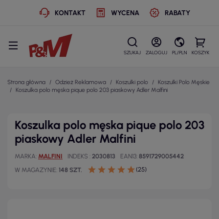
KONTAKT
WYCENA
RABATY
SZUKAJ
ZALOGUJ
PL/PLN
KOSZYK
Strona główna
Odzież Reklamowa
Koszulki polo
Koszulki Polo Męskie
Koszulka polo męska pique polo 203 piaskowy Adler Malfini
Koszulka polo męska pique polo 203
piaskowy Adler Malfini
MARKA
MALFINI
INDEKS
2030813
EAN13
8591729005442
(25)
W MAGAZYNIE
148 SZT.