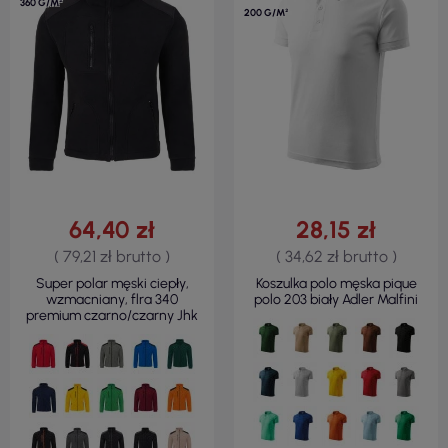
360 G/M²
200 G/M²
64,40 zł
28,15 zł
( 79,21 zł brutto )
( 34,62 zł brutto )
Super polar męski ciepły,
Koszulka polo męska pique
wzmacniany, flra 340
polo 203 biały Adler Malfini
premium czarno/czarny Jhk