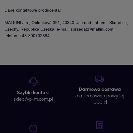
Dane kontaktowe producenta:
MALFINI a.s., Oblouková 391, 40340 Ústí nad Labem - Skorotice,
Czechy, Republika Czeska, e-mail: sprzedaz@malfini.com,
telefon: +48-800702884
Darmowa dostawa
Szybki kontakt
dla zamówień powyżej
sklep@p-m.com.pl
1000 zł