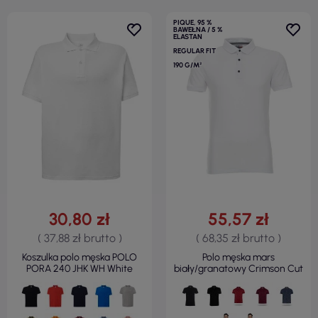
PIQUE, 95 %
BAWEŁNA / 5 %
ELASTAN
REGULAR FIT
190 G/M²
30,80 zł
55,57 zł
( 37,88 zł brutto )
( 68,35 zł brutto )
Koszulka polo męska POLO
Polo męska mars
PORA 240 JHK WH White
biały/granatowy Crimson Cut