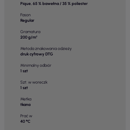
Pique, 65 % bawełna / 35 % poliester
Fason
Regular
Gramatura
200 g/m²
Metoda znakowania odzieży
druk cyfrowy DTG
Minimalny odbiór
1 szt
Szt. w woreczk
1 szt
Metka
tkana
Prać w
40 °C