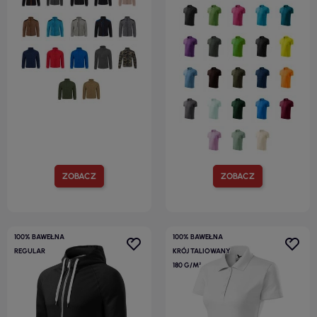
ZOBACZ
ZOBACZ
100% BAWEŁNA
100% BAWEŁNA
REGULAR
KRÓJ TALIOWANY
180 G/M²