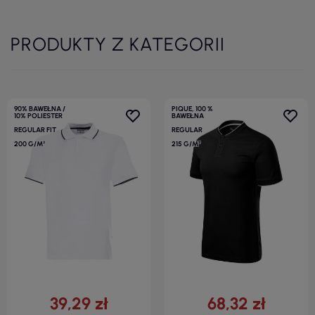
PRODUKTY Z KATEGORII
90% BAWEŁNA /
PIQUE, 100 %
10% POLIESTER
BAWEŁNA
REGULAR FIT
REGULAR
200 G/M²
215 G/M²
39,29 zł
68,32 zł