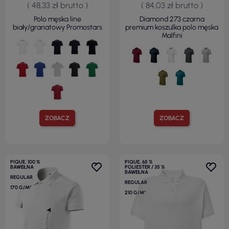
( 48,33 zł brutto )
( 84,03 zł brutto )
Polo męska line
Diamond 273 czarna
biały/granatowy Promostars
premium koszulka polo męska
Malfini
ZOBACZ
ZOBACZ
PIQUE, 100 %
PIQUE, 65 %
BAWEŁNA
POLIESTER / 35 %
BAWEŁNA
REGULAR
REGULAR
170 G/M²
210 G/M²