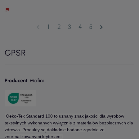
1
2
3
4
5
chevron_left
chevron_right
GPSR
Producent
: Malfini
Oeko-Tex Standard 100 to uznany znak jakości dla wyrobów
tekstylnych wykonanych wyłącznie z materiałów bezpiecznych dla
zdrowia. Produkty są dokładnie badane zgodnie ze
znormalizowanymi kryteriami.