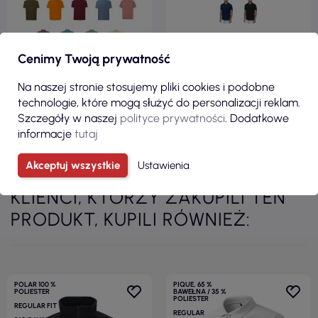
Cenimy Twoją prywatność
ZOBACZ
ZOBACZ
Na naszej stronie stosujemy pliki cookies i podobne
technologie, które mogą służyć do personalizacji reklam.
Szczegóły w naszej
polityce prywatności
. Dodatkowe
informacje
tutaj
Zobacz wszystkie produkty z kategorii
Akceptuj wszystkie
Ustawienia
KLIENCI, KTÓRZY ZAKUPILI TEN
PRODUKT, KUPILI RÓWNIEŻ:
POLAR 100 %
PIQUE, 65 %
POLIESTER
BAWEŁNA / 35 %
POLIESTER
REGULAR FIT
REGULAR