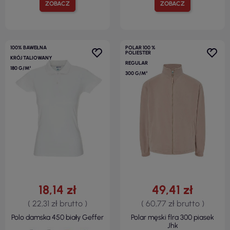
ZOBACZ
ZOBACZ
100% BAWEŁNA
POLAR 100 %
POLIESTER
KRÓJ TALIOWANY
REGULAR
180 G/M²
300 G/M²
18,14 zł
49,41 zł
( 22,31 zł brutto )
( 60,77 zł brutto )
Polo damska 450 biały Geffer
Polar męski flra 300 piasek
Jhk