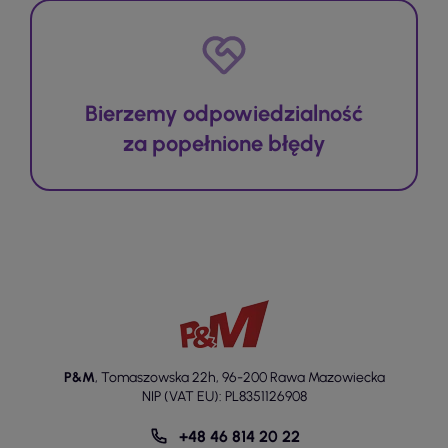
Bierzemy odpowiedzialność
za popełnione błędy
P&M
,
Tomaszowska 22h
,
96-200 Rawa Mazowiecka
NIP (VAT EU): PL8351126908
+48 46 814 20 22