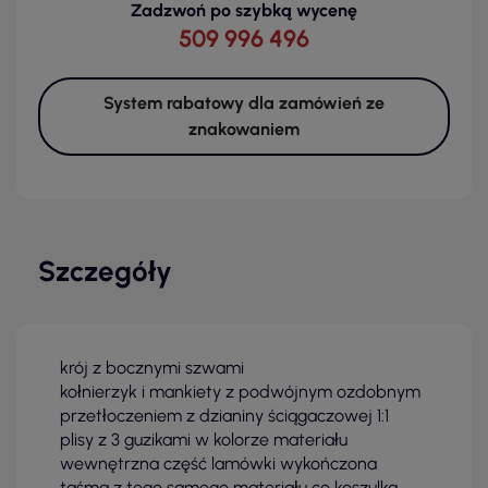
Zadzwoń po szybką wycenę
509 996 496
System rabatowy dla zamówień ze
znakowaniem
Szczegóły
krój z bocznymi szwami
kołnierzyk i mankiety z podwójnym ozdobnym
przetłoczeniem z dzianiny ściągaczowej 1:1
plisy z 3 guzikami w kolorze materiału
wewnętrzna część lamówki wykończona
taśmą z tego samego materiału co koszulka