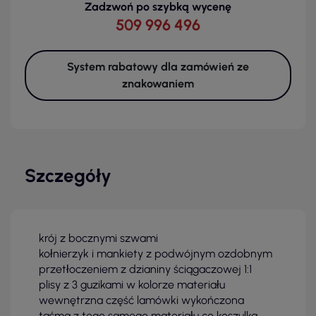
Zadzwoń po szybką wycenę
509 996 496
System rabatowy dla zamówień ze
znakowaniem
Szczegóły
krój z bocznymi szwami
kołnierzyk i mankiety z podwójnym ozdobnym
przetłoczeniem z dzianiny ściągaczowej 1:1
plisy z 3 guzikami w kolorze materiału
wewnętrzna część lamówki wykończona
taśmą z tego samego materiału co koszulka