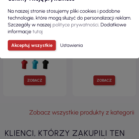
31,10 zł
27,79 zł
Na naszej stronie stosujemy pliki cookies i podobne
( 38,25 zł brutto )
( 34,18 zł brutto )
technologie, które mogą służyć do personalizacji reklam.
Koszulka polo męska Pique
Polo męska standard biały
Szczegóły w naszej
polityce prywatności
. Dodatkowe
polo free F03 military Malfini
Promostars
informacje
tutaj
Akceptuj wszystkie
Ustawienia
ZOBACZ
ZOBACZ
Zobacz wszystkie produkty z kategorii
KLIENCI, KTÓRZY ZAKUPILI TEN