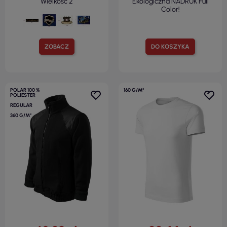
Wielkość 2
Ekologiczna NADRUK Full
Color!
ZOBACZ
DO KOSZYKA
POLAR 100 %
160 G/M²
POLIESTER
REGULAR
360 G/M²