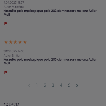
4.04.2025, 18:57
Autor Mirosław
Koszulka polo męska pique polo 203 ciemnoszary melanż Adler
Malf
31.03.2025, 14:35
Autor Emilia
Koszulka polo męska pique polo 203 ciemnoszary melanż Adler
Malf
1
2
3
4
5
chevron_left
chevron_right
GPSR