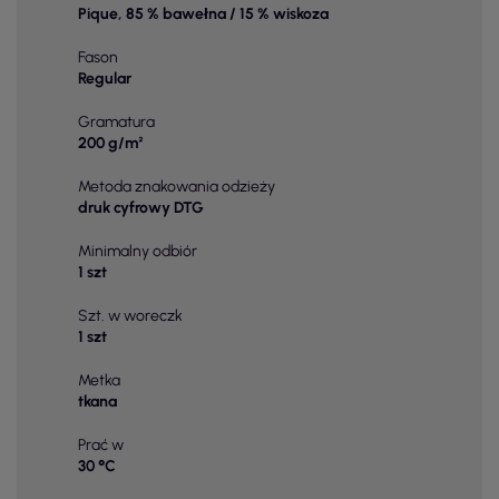
Pique, 85 % bawełna / 15 % wiskoza
Fason
Regular
Gramatura
200 g/m²
Metoda znakowania odzieży
druk cyfrowy DTG
Minimalny odbiór
1 szt
Szt. w woreczk
1 szt
Metka
tkana
Prać w
30 °C