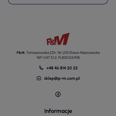
P&M
,
Tomaszowska 22h
,
96-200 Rawa Mazowiecka
NIP (VAT EU): PL8351126908
+48 46 814 20 22
sklep@p-m.com.pl
Informacje