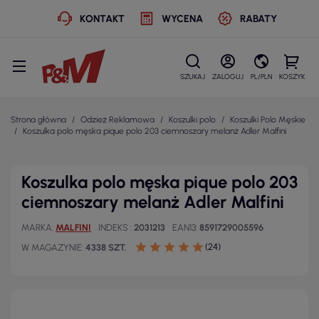
KONTAKT
WYCENA
RABATY
SZUKAJ
ZALOGUJ
PL/PLN
KOSZYK
Strona główna
Odzież Reklamowa
Koszulki polo
Koszulki Polo Męskie
Koszulka polo męska pique polo 203 ciemnoszary melanż Adler Malfini
Koszulka polo męska pique polo 203
ciemnoszary melanż Adler Malfini
MARKA
MALFINI
INDEKS
2031213
EAN13
8591729005596
(24)
W MAGAZYNIE
4338 SZT.