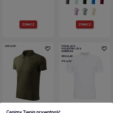
ZOBACZ
ZOBACZ
200 G/M²
PIQUE, 65 %
POLIESTER / 35 %
BAWEŁNA
REGULAR
175 G/M²
Cenimy Twoją prywatność