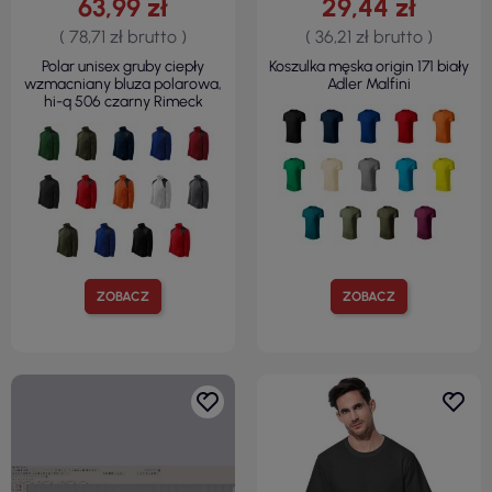
63,99 zł
29,44 zł
( 78,71 zł brutto )
( 36,21 zł brutto )
Polar unisex gruby ciepły
Koszulka męska origin 171 biały
wzmacniany bluza polarowa,
Adler Malfini
hi-q 506 czarny Rimeck
ZOBACZ
ZOBACZ