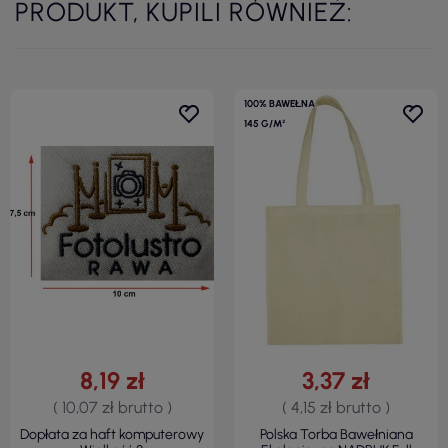
PRODUKT, KUPILI RÓWNIEŻ:
100% BAWEŁNA
145 G/M²
8,19 zł
3,37 zł
( 10,07 zł brutto )
( 4,15 zł brutto )
Dopłata za haft komputerowy
Polska Torba Bawełniana