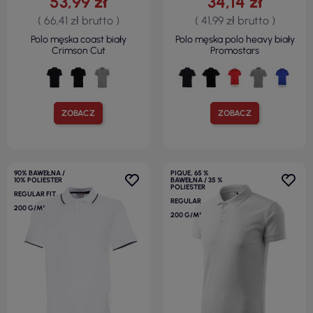
53,99 zł
34,14 zł
( 66,41 zł brutto )
( 41,99 zł brutto )
Polo męska coast biały
Polo męska polo heavy biały
Crimson Cut
Promostars
ZOBACZ
ZOBACZ
90% BAWEŁNA /
PIQUE, 65 %
10% POLIESTER
BAWEŁNA / 35 %
POLIESTER
REGULAR FIT
REGULAR
200 G/M²
200 G/M²