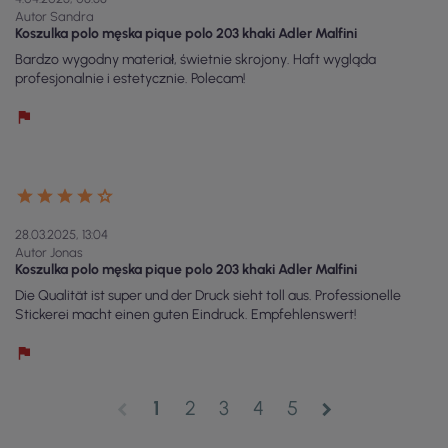
Autor Sandra
Koszulka polo męska pique polo 203 khaki Adler Malfini
Bardzo wygodny materiał, świetnie skrojony. Haft wygląda
profesjonalnie i estetycznie. Polecam!
28.03.2025, 13:04
Autor Jonas
Koszulka polo męska pique polo 203 khaki Adler Malfini
Die Qualität ist super und der Druck sieht toll aus. Professionelle
Stickerei macht einen guten Eindruck. Empfehlenswert!
1
2
3
4
5
chevron_left
chevron_right