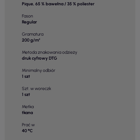
Pique, 65 % bawełna / 35 % poliester
Fason
Regular
Gramatura
200 g/m²
Metoda znakowania odzieży
druk cyfrowy DTG
Minimalny odbiór
1 szt
Szt. w woreczk
1 szt
Metka
tkana
Prać w
40 °C