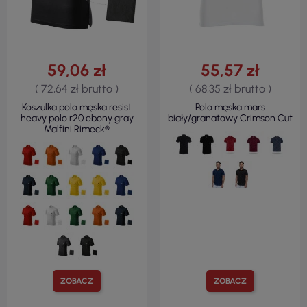
59,06 zł
55,57 zł
( 72,64 zł brutto )
( 68,35 zł brutto )
Koszulka polo męska resist
Polo męska mars
heavy polo r20 ebony gray
biały/granatowy Crimson Cut
Malfini Rimeck®
ZOBACZ
ZOBACZ