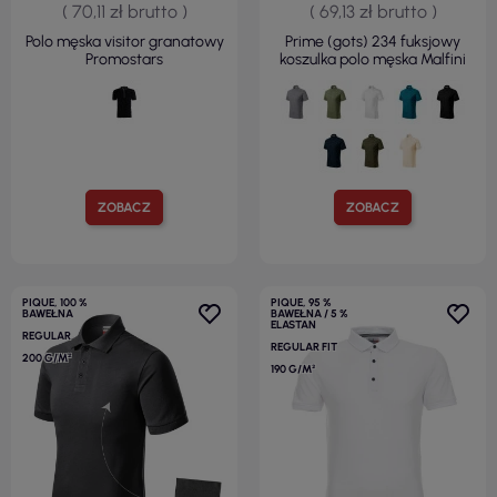
( 70,11 zł brutto )
( 69,13 zł brutto )
Polo męska visitor granatowy
Prime (gots) 234 fuksjowy
Promostars
koszulka polo męska Malfini
ZOBACZ
ZOBACZ
PIQUE, 100 %
PIQUE, 95 %
BAWEŁNA
BAWEŁNA / 5 %
ELASTAN
REGULAR
REGULAR FIT
200 G/M²
190 G/M²