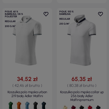
PIQUE, 65 %
PIQUE, 100 %
BAWEŁNA / 35 %
BAWEŁNA
POLIESTER
REGULAR
REGULAR
215 G/M²
200 G/M²
34,52 zł
65,35 zł
( 42,46 zł brutto )
( 80,38 zł brutto )
Koszulka polo męska urban
Koszulka polo męska collar up
219 biały Adler Malfini
256 biały Adler
Malfinipremium