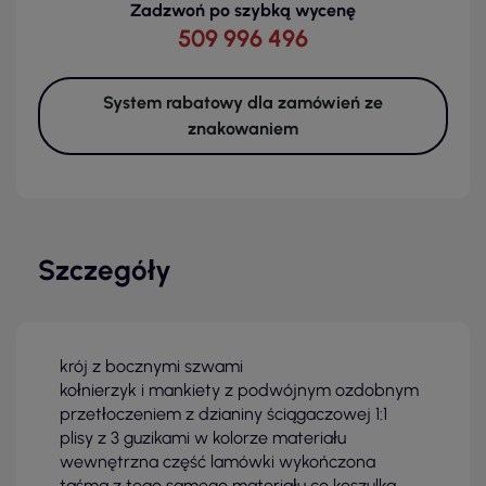
Zadzwoń po szybką wycenę
509 996 496
System rabatowy dla zamówień ze
znakowaniem
Szczegóły
krój z bocznymi szwami
kołnierzyk i mankiety z podwójnym ozdobnym
przetłoczeniem z dzianiny ściągaczowej 1:1
plisy z 3 guzikami w kolorze materiału
wewnętrzna część lamówki wykończona
taśmą z tego samego materiału co koszulka