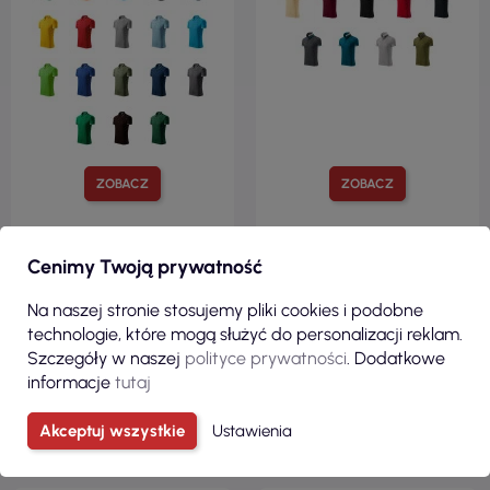
ZOBACZ
ZOBACZ
Cenimy Twoją prywatność
Zobacz wszystkie produkty z kategorii
Na naszej stronie stosujemy pliki cookies i podobne
technologie, które mogą służyć do personalizacji reklam.
Szczegóły w naszej
polityce prywatności
. Dodatkowe
KLIENCI, KTÓRZY ZAKUPILI TEN
informacje
tutaj
PRODUKT, KUPILI RÓWNIEŻ:
Akceptuj wszystkie
Ustawienia