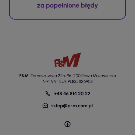
za popełnione błędy
P&M
,
Tomaszowska 22h
,
96-200 Rawa Mazowiecka
NIP (VAT EU): PL8351126908
+48 46 814 20 22
sklep@p-m.com.pl