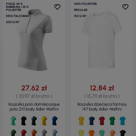
PIQUE, 65 %
100% POLIESTER
BAWEŁNA / 35 %
POLIESTER
REGULAR
KRÓJ TALIOWANY
150 G/M²
200 G/M²
27,62 zł
12,84 zł
( 33,97 zł brutto )
( 15,79 zł brutto )
Koszulka polo damska pique
Koszulka dziecięca fantasy
polo 210 biały Adler Malfini
147 biały Adler Malfini