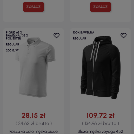
ZOBACZ
ZOBACZ
PIQUE, 65 %
100% BAWEŁNA
BAWEŁNA / 35 %
POLIESTER
REGULAR
REGULAR
200 G/M²
28,15 zł
109,72 zł
( 34,62 zł brutto )
( 134,96 zł brutto )
Koszulka polo męska pique
Bluza męska voyage 452