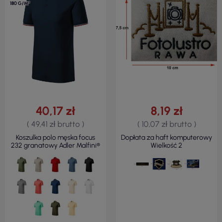
180 G/M²
40,17 zł
8,19 zł
( 49,41 zł brutto )
( 10,07 zł brutto )
Koszulka polo męska focus
Dopłata za haft komputerowy
232 granatowy Adler Malfini®
Wielkość 2