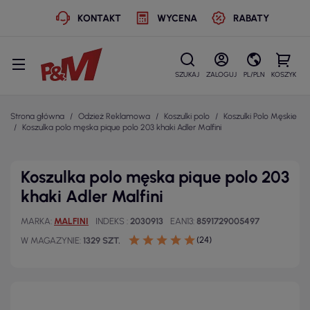
KONTAKT
WYCENA
RABATY
SZUKAJ
ZALOGUJ
PL/PLN
KOSZYK
Strona główna
Odzież Reklamowa
Koszulki polo
Koszulki Polo Męskie
Koszulka polo męska pique polo 203 khaki Adler Malfini
Koszulka polo męska pique polo 203
khaki Adler Malfini
MARKA
MALFINI
INDEKS
2030913
EAN13
8591729005497
(24)
W MAGAZYNIE
1329 SZT.