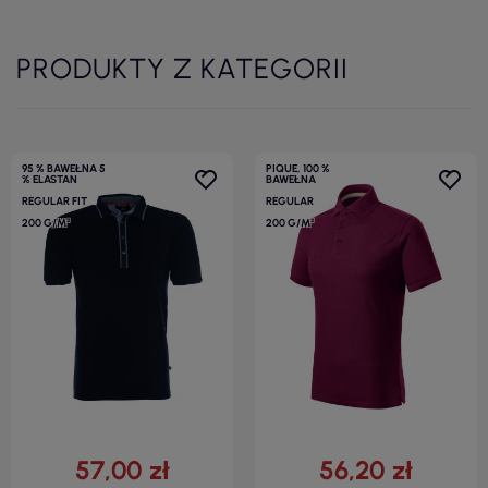
PRODUKTY Z KATEGORII
95 % BAWEŁNA 5
PIQUE, 100 %
% ELASTAN
BAWEŁNA
REGULAR FIT
REGULAR
200 G/M²
200 G/M²
57,00 zł
56,20 zł