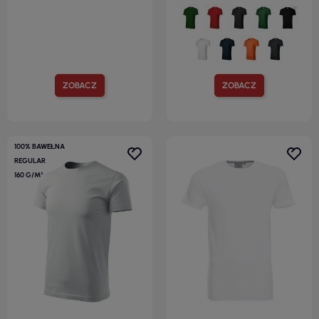
ZOBACZ
ZOBACZ
100% BAWEŁNA
REGULAR
160 G/M²