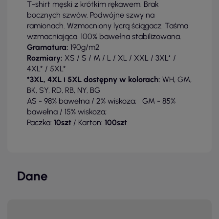
T-shirt męski z krótkim rękawem. Brak
bocznych szwów. Podwójne szwy na
ramionach. Wzmocniony lycrą ściągacz. Taśma
wzmacniająca. 100% bawełna stabilizowana.
Gramatura:
190g/m2
Rozmiary:
XS / S / M / L / XL / XXL / 3XL* /
4XL* / 5XL*
*3XL, 4XL i 5XL dostępny w kolorach:
WH, GM,
BK, SY, RD, RB, NY, BG
AS - 98% bawełna / 2% wiskoza; GM - 85%
bawełna / 15% wiskoza;
Paczka:
10szt
/ Karton:
100szt
Dane