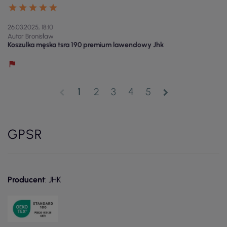
26.03.2025, 18:10
Autor Bronisław
Koszulka męska tsra 190 premium lawendowy Jhk
1
2
3
4
5
chevron_left
chevron_right
GPSR
Producent
: JHK