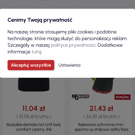
Cenimy Twoją prywatność
100% BAWEŁNA
KRÓJ TALIOWANY
Na naszej stronie stosujemy pliki cookies i podobne
145 G/M²
technologie, które mogą służyć do personalizacji reklam.
Szczegóły w naszej
polityce prywatności
. Dodatkowe
informacje
tutaj
Akceptuj wszystkie
Ustawienia
11,04 zł
21,43 zł
( 13,58 zł brutto )
( 26,35 zł brutto )
Koszulka damska tsrl cmf lady
Rękawice ochronne rmc-
comfort czarny Jhk
spectro sy stalowo-żółty Reis