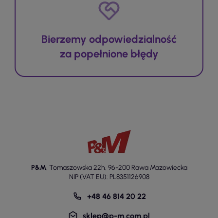
Bierzemy odpowiedzialność
za popełnione błędy
P&M
,
Tomaszowska 22h
,
96-200 Rawa Mazowiecka
NIP (VAT EU): PL8351126908
+48 46 814 20 22
sklep@p-m.com.pl