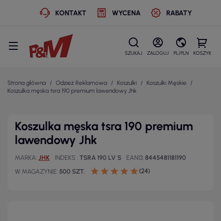
KONTAKT
WYCENA
RABATY
SZUKAJ
ZALOGUJ
PL/PLN
KOSZYK
Strona główna
Odzież Reklamowa
Koszulki
Koszulki Męskie
Koszulka męska tsra 190 premium lawendowy Jhk
Koszulka męska tsra 190 premium
lawendowy Jhk
MARKA
JHK
INDEKS
TSRA 190 LV S
EAN13
8445481181190
(24)
W MAGAZYNIE
500 SZT.