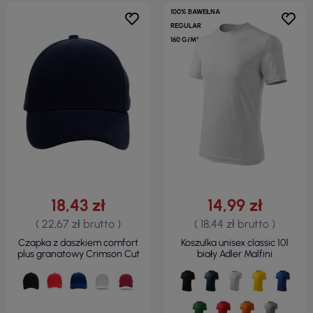
100% BAWEŁNA
REGULAR
160 G/M²
18,43 zł
14,99 zł
( 22,67 zł brutto )
( 18,44 zł brutto )
Czapka z daszkiem comfort
Koszulka unisex classic 101
plus granatowy Crimson Cut
biały Adler Malfini