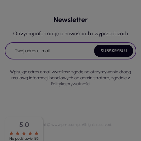
Newsletter
Otrzymuj informację o nowościach i wyprzedażach
Wpisując adres email wyrażasz zgodę na otrzymywanie drogą
mailową informacji handlowych od administratora, zgodnie z
Polityką prywatności
5.0
Copyright © www.p-m.com.pl. All rights reserved.
star
star
star
star
star
Na podstawie 186