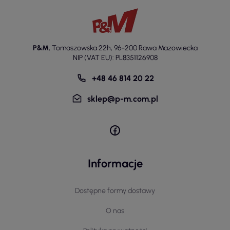
P&M
,
Tomaszowska 22h
,
96-200 Rawa Mazowiecka
NIP (VAT EU): PL8351126908
+48 46 814 20 22
sklep@p-m.com.pl
Informacje
Dostępne formy dostawy
O nas