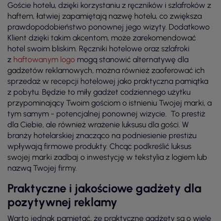
Goście hotelu, dzięki korzystaniu z ręczników i szlafroków z
haftem, łatwiej zapamiętają nazwę hotelu, co zwiększa
prawdopodobieństwo ponownej jego wizyty. Dodatkowo
Klient dzięki takim akcentom, może zarekomendować
hotel swoim bliskim. Ręczniki hotelowe oraz szlafroki
z
haftowanym logo
mogą stanowić alternatywę dla
gadżetów reklamowych, można również zaoferować ich
sprzedaż w recepcji hotelowej jako praktyczna pamiątka
z pobytu. Będzie to miły gadżet codziennego użytku
przypominający Twoim gościom o istnieniu Twojej marki, a
tym samym - potencjalnej ponownej wizycie. To prestiż
dla Ciebie, ale również wrażenie luksusu dla gości. W
branży hotelarskiej znacząco na podniesienie prestiżu
wpływają firmowe produkty. Chcąc podkreślić luksus
swojej marki zadbaj o inwestycję w tekstylia z logiem lub
nazwą Twojej firmy.
Praktyczne i jakościowe gadżety dla
pozytywnej reklamy
Warto jednak pamiętać, że praktyczne gadżety są o wiele