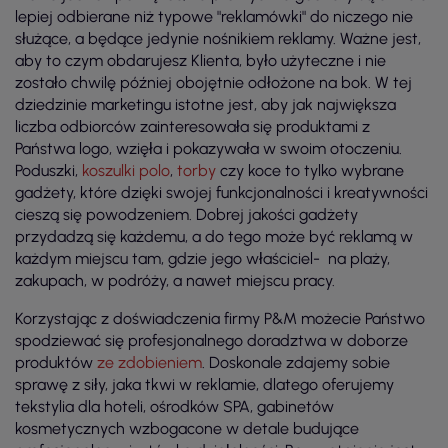
lepiej odbierane niż typowe "reklamówki" do niczego nie
służące, a będące jedynie nośnikiem reklamy. Ważne jest,
aby to czym obdarujesz Klienta, było użyteczne i nie
zostało chwilę później obojętnie odłożone na bok. W tej
dziedzinie marketingu istotne jest, aby jak największa
liczba odbiorców zainteresowała się produktami z
Państwa logo, wzięła i pokazywała w swoim otoczeniu.
Poduszki,
koszulki polo
,
torby
czy koce to tylko wybrane
gadżety, które dzięki swojej funkcjonalności i kreatywności
cieszą się powodzeniem. Dobrej jakości gadżety
przydadzą się każdemu, a do tego może być reklamą w
każdym miejscu tam, gdzie jego właściciel- na plaży,
zakupach, w podróży, a nawet miejscu pracy.
Korzystając z doświadczenia firmy P&M możecie Państwo
spodziewać się profesjonalnego doradztwa w doborze
produktów
ze zdobieniem
. Doskonale zdajemy sobie
sprawę z siły, jaka tkwi w reklamie, dlatego oferujemy
tekstylia dla hoteli, ośrodków SPA, gabinetów
kosmetycznych wzbogacone w detale budujące