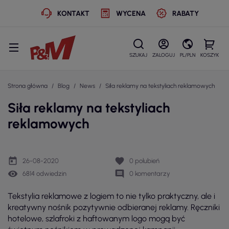
KONTAKT
WYCENA
RABATY
SZUKAJ
ZALOGUJ
PL/PLN
KOSZYK
Strona główna
Blog
News
Siła reklamy na tekstyliach reklamowych
Siła reklamy na tekstyliach
reklamowych
today
favorite
26-08-2020
0
polubień
remove_red_eye
comment
6814 odwiedzin
0 komentarzy
Tekstylia reklamowe z logiem to nie tylko praktyczny, ale i
kreatywny nośnik pozytywnie odbieranej reklamy. Ręczniki
hotelowe, szlafroki z haftowanym logo mogą być