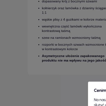
dopasowany krój z bocznymi szwami
kołnierzyk oraz lamówka z dzianiny ściąga
1:1
wąskie plisy z 4 guzikami w kolorze materi
wewnętrzna część lamówki wykończona
kontrastową taśmą
szew na ramionach wzmocniony taśmą
rozporki w bocznych szwach wzmocnione 
w kontrastowym kolorze
Asymetryczne ułożenie zapakowanego
produktu nie ma wpływu na jego jakoś
Cenim
Na nasz
służyć 