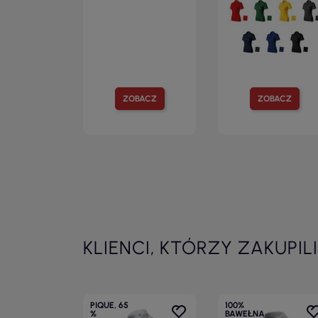
ZOBACZ
ZOBACZ
KLIENCI, KTÓRZY ZAKUPIL
PIQUE, 65
100%
%
BAWEŁNA