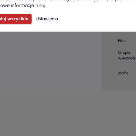
owe informacje
tutaj
Kolor
tuj wszystkie
Ustawienia
Kolor
podstaw
Płeć
Grupa
wiekowa
Model