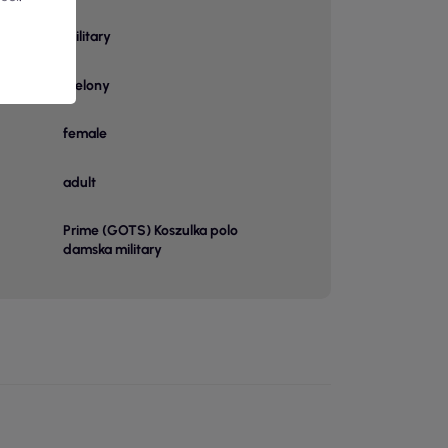
Military
Zielony
owy
female
adult
Prime (GOTS) Koszulka polo
damska military