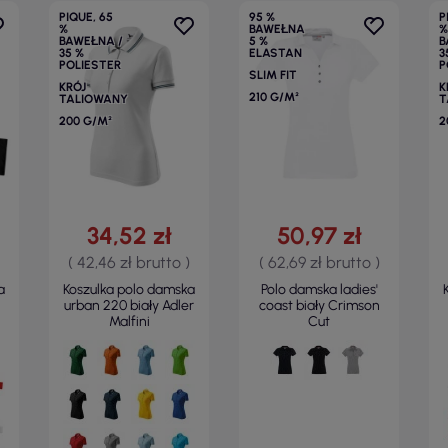
PIQUE, 65
95 %
P
%
BAWEŁNA
%
BAWEŁNA /
5 %
B
35 %
ELASTAN
3
POLIESTER
P
SLIM FIT
KRÓJ
K
210 G/M²
TALIOWANY
T
200 G/M²
2
34,52 zł
50,97 zł
( 42,46 zł brutto )
( 62,69 zł brutto )
a
Koszulka polo damska
Polo damska ladies'
1
urban 220 biały Adler
coast biały Crimson
Malfini
Cut