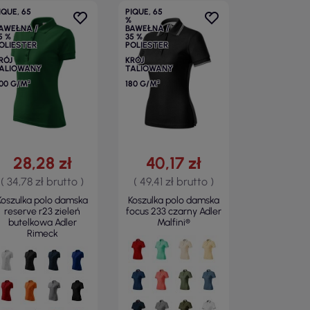
IQUE, 65
PIQUE, 65
%
AWEŁNA /
BAWEŁNA /
5 %
35 %
OLIESTER
POLIESTER
RÓJ
KRÓJ
ALIOWANY
TALIOWANY
00 G/M²
180 G/M²
28,28 zł
40,17 zł
( 34,78 zł brutto )
( 49,41 zł brutto )
Koszulka polo damska
Koszulka polo damska
reserve r23 zieleń
focus 233 czarny Adler
butelkowa Adler
Malfini®
Rimeck