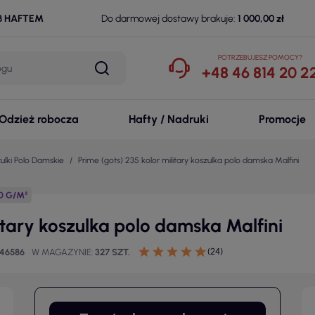
B HAFTEM
Do darmowej dostawy brakuje:
1 000,00 zł
POTRZEBUJESZ POMOCY?
+48 46 814 20 2
Odzież robocza
Hafty / Nadruki
Promocje
ulki Polo Damskie
Prime (gots) 235 kolor military koszulka polo damska Malfini
0 G/M²
litary koszulka polo damska Malfini
(24)
246586
W MAGAZYNIE
327 SZT.