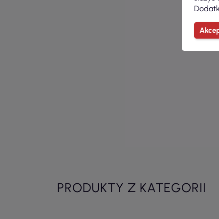
Dodatk
Akcep
PRODUKTY Z KATEGORII