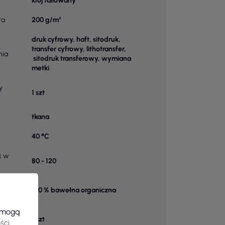
krój taliowany
ra
200 g/m²
druk cyfrowy, haft, sitodruk,
transfer cyfrowy, lithotransfer,
nia
sitodruk transferowy, wymiana
metki
y
1 szt
tkana
40 °C
k w
80 - 120
100 % bawełna organiczna
 1
e mogą
1 szt
ści
.
u