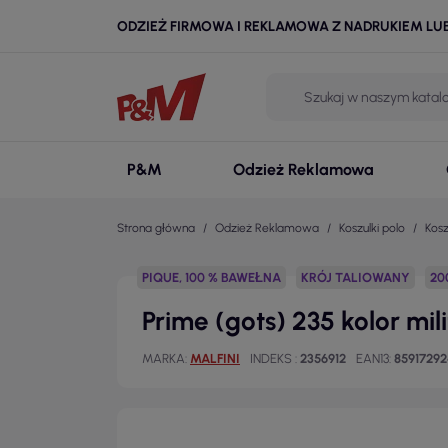
ODZIEŻ FIRMOWA I REKLAMOWA Z NADRUKIEM LU
P&M
Odzież Reklamowa
Strona główna
Odzież Reklamowa
Koszulki polo
Kosz
PIQUE, 100 % BAWEŁNA
KRÓJ TALIOWANY
20
Prime (gots) 235 kolor mi
MARKA
MALFINI
INDEKS
2356912
EAN13
8591729