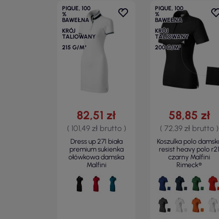
PIQUE, 100
PIQUE, 100
%
%
BAWEŁNA
BAWEŁNA
KRÓJ
KRÓJ
TALIOWANY
TALIOWANY
215 G/M²
200 G/M²
82,51 zł
58,85 zł
( 101,49 zł brutto )
( 72,39 zł brutto )
Dress up 271 biała
Koszulka polo damsk
premium sukienka
resist heavy polo r2
ołówkowa damska
czarny Malfini
Malfini
Rimeck®