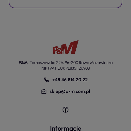
P&M
,
Tomaszowska 22h
,
96-200 Rawa Mazowiecka
NIP (VAT EU): PL8351126908
+48 46 814 20 22
sklep@p-m.com.pl
Informacje