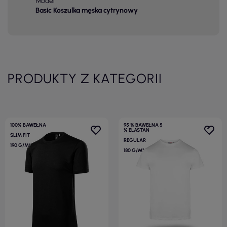
Model
Basic Koszulka męska cytrynowy
PRODUKTY Z KATEGORII
100% BAWEŁNA
95 % BAWEŁNA 5
% ELASTAN
SLIM FIT
REGULAR
190 G/M²
180 G/M²