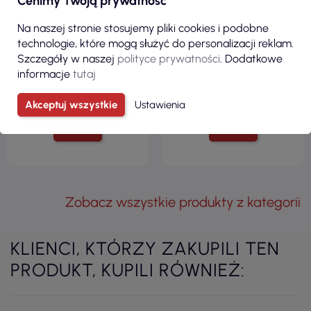
Cenimy Twoją prywatność
Koszulka męska tsua lbch
KREATYWNA Biała Koszulka
urban beach unisex wh white
dziecięca z Twoim nadrukiem
Na naszej stronie stosujemy pliki cookies i podobne
Jhk
technologie, które mogą służyć do personalizacji reklam.
Szczegóły w naszej
polityce prywatności
. Dodatkowe
informacje
tutaj
Akceptuj wszystkie
Ustawienia
ZOBACZ
ZOBACZ
Zobacz wszystkie produkty z kategorii
KLIENCI, KTÓRZY ZAKUPILI TEN
PRODUKT, KUPILI RÓWNIEŻ: