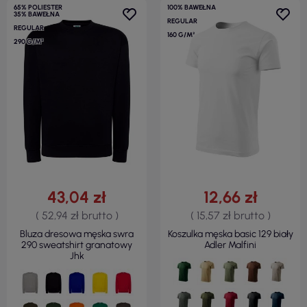
65% POLIESTER
100% BAWEŁNA
35% BAWEŁNA
REGULAR
REGULAR
160 G/M²
290 G/M²
43,04 zł
12,66 zł
( 52,94 zł brutto )
( 15,57 zł brutto )
Bluza dresowa męska swra
Koszulka męska basic 129 biały
290 sweatshirt granatowy
Adler Malfini
Jhk