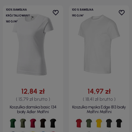
100% BAWEŁNA
100 % BAWEŁNA
KRÓJ TALIOWANY
190 G/M²
160 G/M²
12,84 zł
14,97 zł
( 15,79 zł brutto )
( 18,41 zł brutto )
Koszulka damska basic 134
Koszulka męska Edge 813 biały
biały Adler Malfini
Malfini Malfini