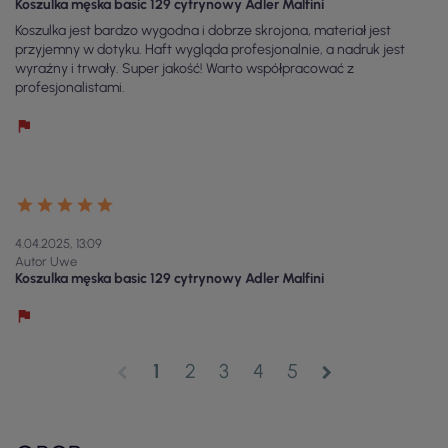
Koszulka męska basic 129 cytrynowy Adler Malfini
Koszulka jest bardzo wygodna i dobrze skrojona, materiał jest
przyjemny w dotyku. Haft wygląda profesjonalnie, a nadruk jest
wyraźny i trwały. Super jakość! Warto współpracować z
profesjonalistami.
4.04.2025, 13:09
Autor Uwe
Koszulka męska basic 129 cytrynowy Adler Malfini
1
2
3
4
5
chevron_left
chevron_right