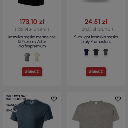
173,10 zł
24,51 zł
( 212,91 zł brutto )
( 30,15 zł brutto )
Koszulka męska merino rise
Slim light koszulka męska
157 czarny Adler
biały Promostars
Malfinipremium
ZOBACZ
ZOBACZ
35% BAWEŁNA /
65% POLIESTER
REGULAR
160 G/M²