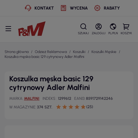
KONTAKT
WYCENA
RABATY
SZUKAJ
ZALOGUJ
PL/PLN
KOSZYK
Strona główna
Odzież Reklamowa
Koszulki
Koszulki Męskie
Koszulka męska basic 129 cytrynowy Adler Malfini
Koszulka męska basic 129
cytrynowy Adler Malfini
MARKA
MALFINI
INDEKS
1299612
EAN13
8591729142246
(25)
W MAGAZYNIE
374 SZT.