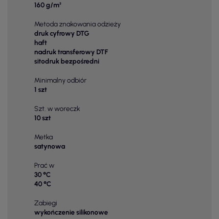
160 g/m²
Metoda znakowania odzieży
druk cyfrowy DTG
haft
nadruk transferowy DTF
sitodruk bezpośredni
Minimalny odbiór
1 szt
Szt. w woreczk
10 szt
Metka
satynowa
Prać w
30 °C
40 °C
Zabiegi
wykończenie silikonowe